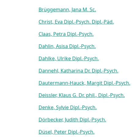
Brüggemann, Jana M. Sc.
Christ, Eva Dipl.-Psych. Dipl.-Päd.
Claas, Petra Dipl.-Psych.
Dahlin, Asisa Dipl.-Psych.
Dahlke, Ulrike Dipl.-Psych.
Dannehl, Katharina Dr. Dipl.-Psych.
Dautermann-Hauck, Margit Dipl.-Psych.
Deissler, Klaus G. Dr. phil., Dipl.-Psych.
Denke, Sylvie Dipl.-Psych.
Dörbecker, Judith Dipl.-Psych.
Düsel, Peter Dipl.-Psych.