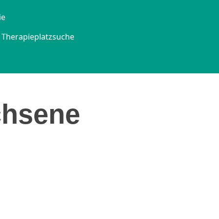
ie
Therapieplatzsuche
chsene