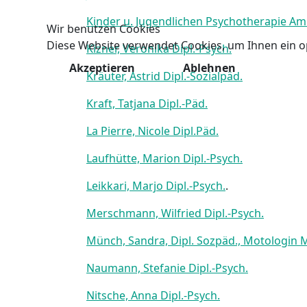
Kinder u. Jugendlichen Psychotherapie Amb
Wir benutzen Cookies
Diese Website verwendet Cookies, um Ihnen ein o
Kizner, Veronika Dipl.-Psych.
Akzeptieren
Ablehnen
Kräuter, Astrid Dipl.-Sozialpäd.
Kraft, Tatjana Dipl.-Päd.
La Pierre, Nicole Dipl.Päd.
Laufhütte, Marion Dipl.-Psych.
Leikkari, Marjo Dipl.-Psych.
.
Merschmann, Wilfried Dipl.-Psych.
Münch, Sandra, Dipl. Sozpäd., Motologin M
Naumann, Stefanie Dipl.-Psych.
Nitsche, Anna Dipl.-Psych.