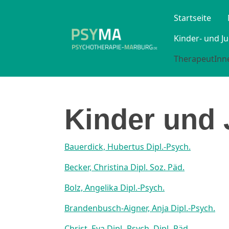
Startseite
Kinder- und J
TherapeutInne
Kinder und 
Bauerdick, Hubertus Dipl.-Psych.
Becker, Christina Dipl. Soz. Päd.
Bolz, Angelika Dipl.-Psych.
Brandenbusch-Aigner, Anja Dipl.-Psych.
Christ, Eva Dipl.-Psych. Dipl.-Päd.