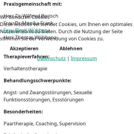
Praxisgemeinschaft mit:
Herr Dr. Wilfried Borisch
Wir benutzen Cookies
Frau Dr. Monika Frank
Diese Website verwendet Cookies, um Ihnen ein optimales
Frau Birgit Wübbena
Nutzererlebnis zu bieten. Durch die Nutzung der Seite
Herr Thomas Wübbena
stimmen Sie der Verwendung von Cookies zu.
Akzeptieren
Ablehnen
Therapieverfahren:
Datenschutz
|
Impressum
Verhaltenstherapie
Behandlungsschwerpunkte:
Angst- und Zwangsstörungen, Sexuelle
Funktionsstörungen, Essstörungen
Besonderheiten:
Paartherapie, Coaching, Supervision