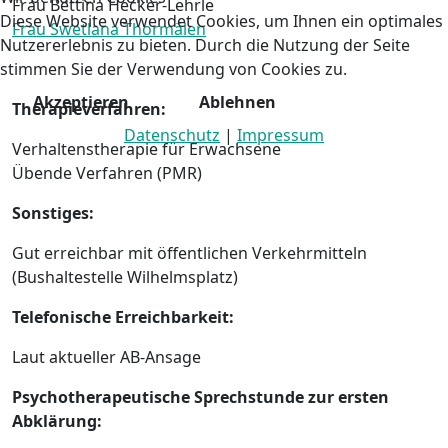
Frau Bettina Hecker-Lehrle
Diese Website verwendet Cookies, um Ihnen ein optimales
Frau Swetlana Thormälen
Nutzererlebnis zu bieten. Durch die Nutzung der Seite
stimmen Sie der Verwendung von Cookies zu.
Akzeptieren
Ablehnen
Therapieverfahren:
Datenschutz
|
Impressum
Verhaltenstherapie für Erwachsene
Übende Verfahren (PMR)
Sonstiges:
Gut erreichbar mit öffentlichen Verkehrmitteln
(Bushaltestelle Wilhelmsplatz)
Telefonische
Erreichbarkeit
:
Laut aktueller AB-Ansage
Psychotherapeutische Sprechstunde zur ersten
Abklärung: