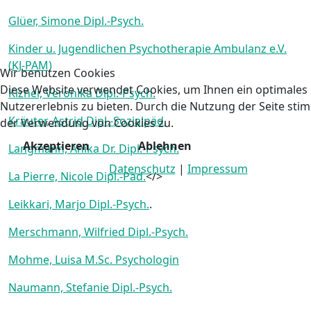
Glüer, Simone Dipl.-Psych.
Kinder u. Jugendlichen Psychotherapie Ambulanz e.V.
(KJ-PAM)
Wir benutzen Cookies
Diese Website verwendet Cookies, um Ihnen ein optimales
Kizner, Veronika Dipl.-Psych.
Nutzererlebnis zu bieten. Durch die Nutzung der Seite sti
Kräuter, Astrid Dipl.-Sozialpäd.
der Verwendung von Cookies zu.
Akzeptieren
Ablehnen
Langmann, Anika Dr. Dipl.-Psych.
Datenschutz
|
Impressum
La Pierre, Nicole Dipl.-Päd.
</>
Leikkari, Marjo Dipl.-Psych.
.
Merschmann, Wilfried Dipl.-Psych.
Mohme, Luisa M.Sc. Psychologin
Naumann, Stefanie Dipl.-Psych.