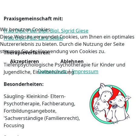
Praxisgemeinschaft mit:
Wir benutzen Cookies
Frau Dipl.-Päd. Dipl.-Biol. Sigrid Giese
Diese Website verwendet Cookies, um Ihnen ein optimales
Frau Dipl.-Päd. Lara Seidel
Nutzererlebnis zu bieten. Durch die Nutzung der Seite
stimmen Sie der Verwendung von Cookies zu.
Therapieverfahren:
Akzeptieren
Ablehnen
Tiefenpsychologische Psychotherapie für Kinder und
Datenschutz
|
Impressum
Jugendliche, Einzelbehandlung
Besonderheiten:
Säugling- Kleinkind- Eltern-
Psychotherapie, Fachberatung,
Fortbildungsangebote,
'Sachverständige (Familienrecht),
Focusing