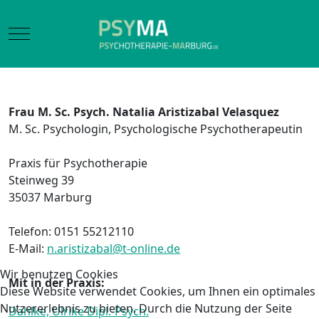
Mobile Menu Toggle
Frau M. Sc. Psych. Natalia Aristizabal Velasquez
M. Sc. Psychologin, Psychologische Psychotherapeutin
Praxis für Psychotherapie
Steinweg 39
35037 Marburg
Telefon: 0151 55212110
E-Mail:
n.aristizabal@t-online.de
Wir benutzen Cookies
Mit in der Praxis:
Diese Website verwendet Cookies, um Ihnen ein optimales
Nutzererlebnis zu bieten. Durch die Nutzung der Seite
Dahlke, Ulrike Dipl.-Psych.