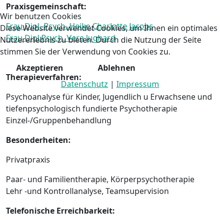
Praxisgemeinschaft:
Wir benutzen Cookies
Frau Dipl.-Psych. Heike Charlotte Jacobs
Diese Website verwendet Cookies, um Ihnen ein optimales
Frau Dipl.Psych. Vera Jughard
Nutzererlebnis zu bieten. Durch die Nutzung der Seite
stimmen Sie der Verwendung von Cookies zu.
Akzeptieren
Ablehnen
Therapieverfahren:
Datenschutz
|
Impressum
Psychoanalyse für Kinder, Jugendlich u Erwachsene und
tiefenpsychologisch fundierte Psychotherapie
Einzel-/Gruppenbehandlung
Besonderheiten:
Privatpraxis
Paar- und Familientherapie, Körperpsychotherapie
Lehr -und Kontrollanalyse, Teamsupervision
Telefonische Erreichbarkeit: